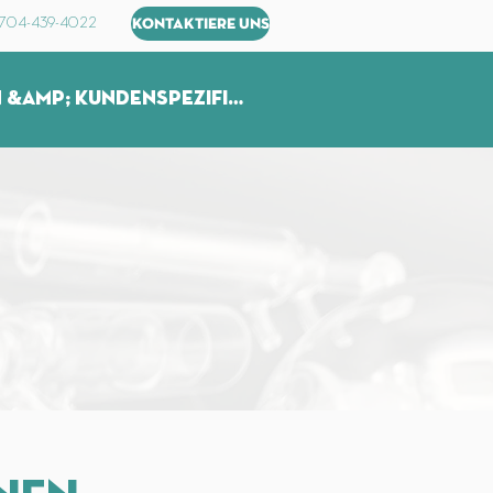
) 704-439-4022
KONTAKTIERE UNS
Produktion &amp; kundenspezifische Glaswaren