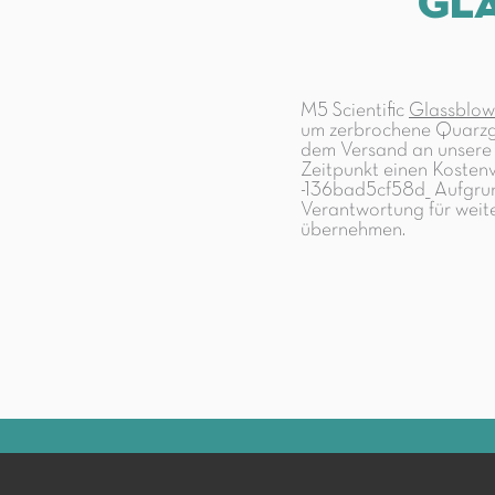
Gl
M5 Scientific
Glassblow
um zerbrochene Quarzgl
dem Versand an unsere E
Zeitpunkt einen Koste
-136bad5cf58d_ Aufgrun
Verantwortung für weit
übernehmen.​