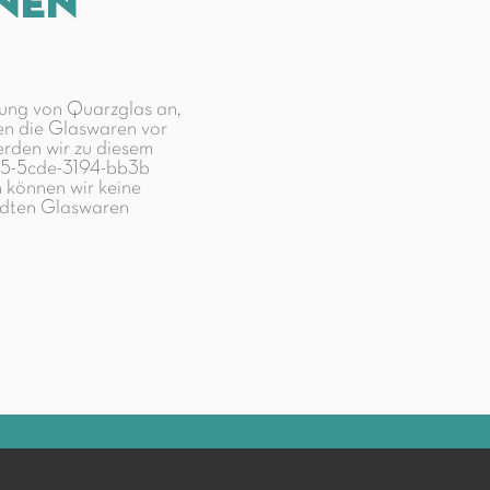
nen
lung von Quarzglas an,
en die Glaswaren vor
erden wir zu diesem
905-5cde-3194-bb3b
 können wir keine
ndten Glaswaren