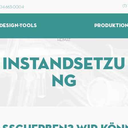
(T
704-663-0004
Design-Tools
HEIMAT
INSTANDSETZU
NG