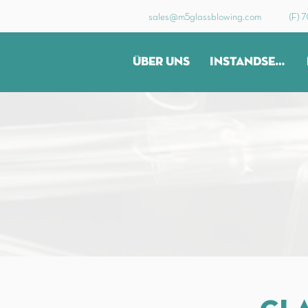
sales@m5glassblowing.com
(F) 
ÜBER UNS
INSTANDSETZUNG