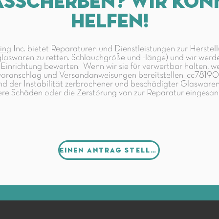
asscherben? Wir kön
helfen!
ing
Inc. bietet Reparaturen und Dienstleistungen zur Herstel
aswaren zu retten. Schlauchgröße und -länge) und wir werd
inrichtung bewerten. Wenn wir sie für verwertbar halten, w
nvoranschlag und Versandanweisungen bereitstellen._cc781
d der Instabilität zerbrochener und beschädigter Glaswaren
ere Schäden oder die Zerstörung von zur Reparatur eingesa
Einen Antrag stellen