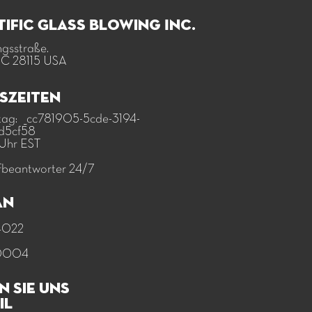
tific Glass Blowing Inc.
gsstraße.
NC 28115 USA​
szeiten
tag: _cc781905-5cde-3194-
d5cf58
 Uhr EST
fbeantworter 24/7​
an
4022
0004
n Sie uns
il