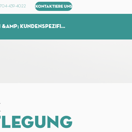
) 704-439-4022
KONTAKTIERE UNS
Produktion &amp; kundenspezifische Glaswaren
k
tlegung