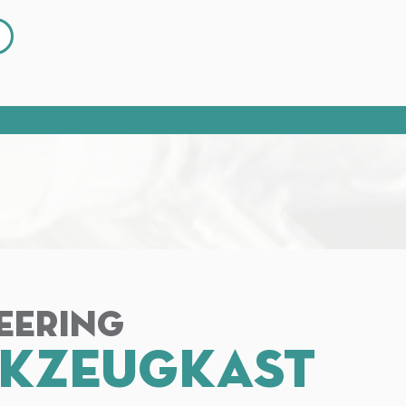
eering
kzeugkast