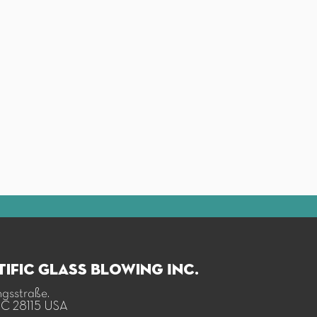
tific Glass Blowing Inc.
gsstraße.
NC 28115 USA​